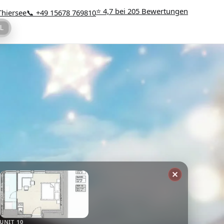
⭐ 4,7 bei 205 Bewertungen
Thiersee
📞 +49 15678 769810
L
✕
UNIT 10