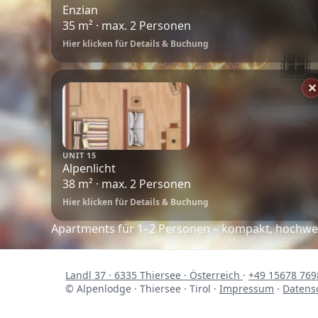
Enzian
35 m² · max. 2 Personen
Hier klicken für Details & Buchung
✕
UNIT 15
Alpenlicht
38 m² · max. 2 Personen
Hier klicken für Details & Buchung
Apartments für 1–2 Personen – kompakt, hochwert
Landl 37 · 6335 Thiersee · Österreich
·
+49 15678 769
© Alpenlodge · Thiersee · Tirol
·
Impressum
·
Datens