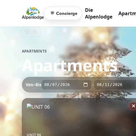
Die
Apartm
Concierge
💬
Alpenlodge
APARTMENTS
Apartments
Von–Bis
–
✕
UNIT 06