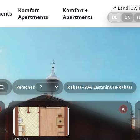
📍 Landl 37, 
Komfort
Komfort +
ents
Apartments
Apartments
DE
EN
N
Personen
Rabatt
−30% Lastminute-Rabatt
✕
UNIT 09