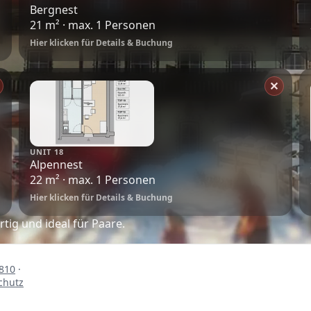
Bergnest
21 m² · max. 1 Personen
Hier klicken für Details & Buchung
✕
UNIT 18
Alpennest
22 m² · max. 1 Personen
Hier klicken für Details & Buchung
ig und ideal für Paare.
810
·
chutz