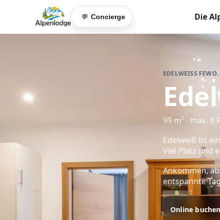
Die Al
Concierge
💬
EDELWEISS FEWO. 
Edel
99 m² · max. 6
Edelweiß ist e
Viel Platz und
Ankommen, absc
entspannte Tag
Online buche