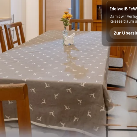
Edelweiß FeW
Damit wir Verfü
Reisezeitraum u
Zur Übersi