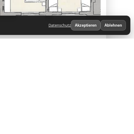
Datenschutz
Akzeptieren
Ablehnen
ß bietet auf 99 m² Platz für bis zu 6
lien oder Urlaub mit Freunden.
 eingerichtet – mit Küche, Balkon,
V, Waschmaschine sowie allem Nötigen für
ettwäsche sowie Seife und Toilettenpapier
👥 Max. 6 Personen
🧺 Handtücher
🧼 Seife & Toilettenpapier