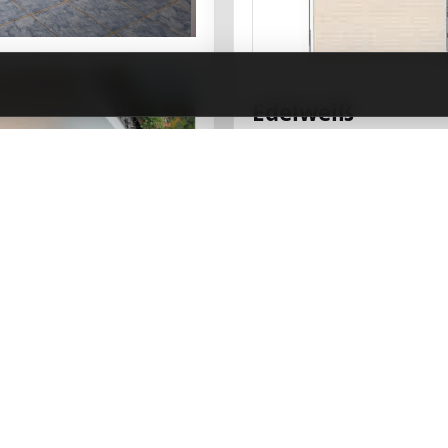
Edelweiß
Die Ferienwohnung Edelwei
Personen – ideal für Fami
Praktisch und komfortabel
WLAN/Internet, (Smart-)T
den Alltag. Handtücher, B
sind ebenfalls vorhanden.
Fakten & Ausstattung
📐 99 m²
🏷️ FeWo Nr. 1
🛏️ Bettwäsche