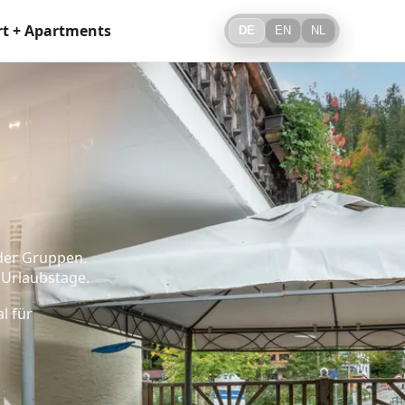
t + Apartments
DE
EN
NL
oder Gruppen.
 Urlaubstage.
l für