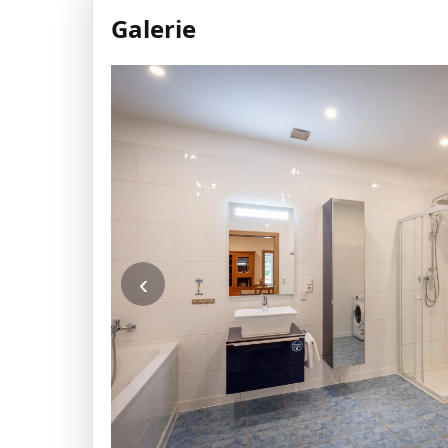
Galerie
‹