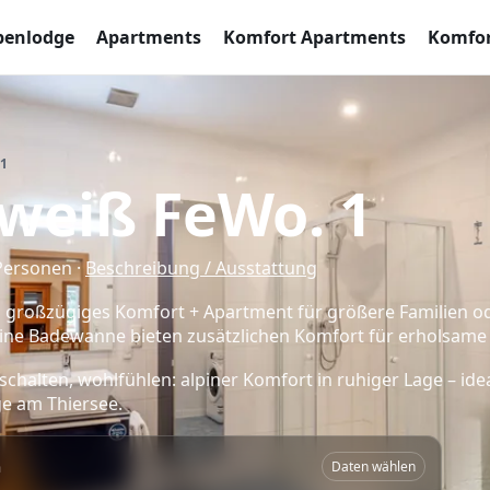
penlodge
Apartments
Komfort Apartments
Komfor
1
weiß FeWo. 1
 Personen ·
Beschreibung / Ausstattung
in großzügiges Komfort + Apartment für größere Familien 
 eine Badewanne bieten zusätzlichen Komfort für erholsame
halten, wohlfühlen: alpiner Komfort in ruhiger Lage – idea
e am Thiersee.
n
Daten wählen