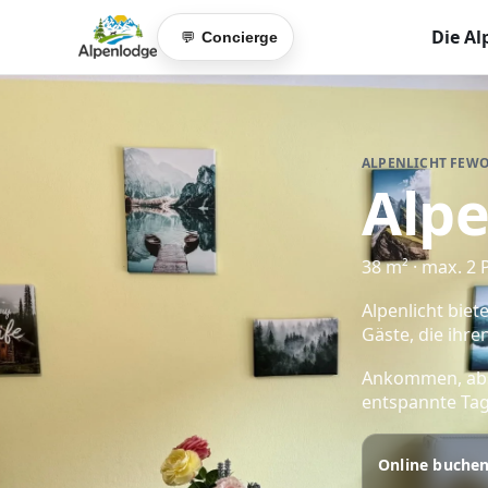
Die Al
Concierge
💬
ALPENLICHT FEWO
Alpe
38 m² · max. 2
Alpenlicht bie
Gäste, die ihre
Ankommen, absc
entspannte Tag
Online buche