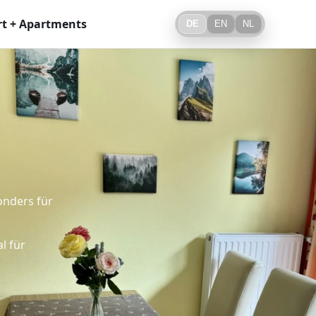
t + Apartments
DE
EN
NL
onders für
l für