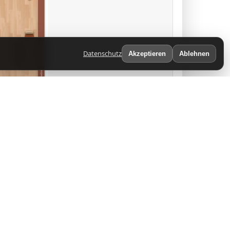
Datenschutz
Akzeptieren
Ablehnen
ht bietet auf 38 m² Platz für bis zu 2
e, die es ruhig und unkompliziert mögen.