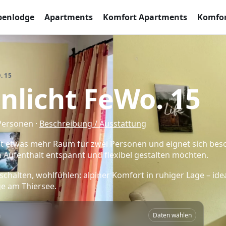
penlodge
Apartments
Komfort Apartments
Komfor
. 15
nlicht FeWo. 15
 Personen ·
Beschreibung / Ausstattung
tet etwas mehr Raum für zwei Personen und eignet sich bes
n Aufenthalt entspannt und flexibel gestalten möchten.
halten, wohlfühlen: alpiner Komfort in ruhiger Lage – idea
e am Thiersee.
n
Daten wählen