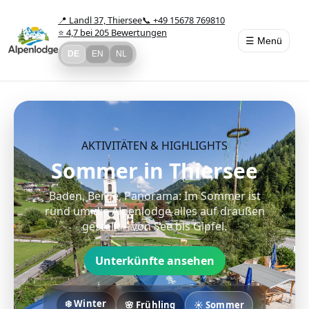
📍 Landl 37, Thiersee
📞 +49 15678 769810
⭐ 4,7 bei 205 Bewertungen
☰ Menü
DE
EN
NL
AKTIVITÄTEN & HIGHLIGHTS
Sommer in Thiersee
Baden, Berge, Panorama: Im Sommer ist
rund um die Alpenlodge alles auf draußen
gestellt – von See bis Gipfel.
Unterkünfte ansehen
❄️ Winter
🌸 Frühling
☀️ Sommer